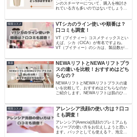
ンのスチーマーについて、購入を検討さ
れている方も多いのではないでしょう
か。ヤーマンのスチーマーは数種類販売
されていますが、なかでも「フォトケア
YJSB0N」と「フォトスチーマー
VTシカのライン使いや順番は？
韓国コスメ
YJSB1P」にはどのような違いがあるの
口コミも調査！
か？自分にはどちらが向くのか？を調査
しました！見た目はよく似ているけど、
VT（ブイティー）コスメティックスとい
値段は少し違うので、ヤーマンのスチー
えば、シカ（CICA）が有名ですよね。
マーを検討中の方はこの2種の違いについ
VT（ブイティー）のシカは、製品数がか
て気になっていると思います。「フォト
なり多く、使ったことのある方でも「VT
ケアYJSB0N」と「フォトスチーマー
シカのライン使いってどうなの？」「ど
YJSB1P」の大きな違いは4つでした。更
ういう順序で使ったらいいかがわかなら
NEWAリフトとNEWAリフトプラ
美容
にどちらがどんな人におすすめかについ
い！」とお悩みの方も多いのではないで
スの違いを比較！おすすめはどち
て調べましたので、詳しくは本文にてご
しょうか。そこで本記事では、VT（ブイ
らなの？
紹介していきます！
ティー）シカのライン使いや順番、さら
には口コミについても調査していきまし
NEWAリフトとNEWAリフトプラスの違
た！
いを比較して、おすすめはどちらなのか
ご紹介します。NEWAリフトは肌のひき
しめに特化した、お家で美容クリニック
のようなケアができると人気の美顔器で
す。そんな人気のNEWAリフトに新しく
アレンシア洗顔の使い方は？口コ
韓国コスメ
NEWAリフトプラスが登場しました。新
ミも調査！
モデルと旧モデル、二つの違いはどこに
あるのか気になりますよねそこで今回は
アレンシア(Arencia)洗顔のプレミアムも
NEWAリフトとNEWAリフトプラスの違
ちソープの使い方をお伝えしようと思い
いを比較してご紹介し、おすすめなのは
ます。パックとしても使える？、泡立て
どちらなのかも調査してみましたので、
て使う？そのまま使う？など、使い方に