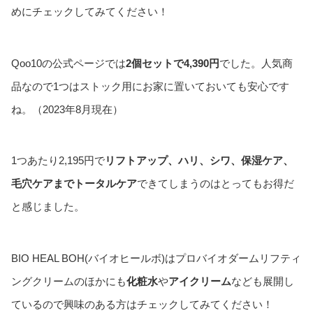
めにチェックしてみてください！
Qoo10の公式ページでは
2個セットで4,390円
でした。人気商
品なので1つはストック用にお家に置いておいても安心です
ね。（2023年8月現在）
1つあたり2,195円で
リフトアップ、ハリ、シワ、保湿ケア、
毛穴ケアまでトータルケア
できてしまうのはとってもお得だ
と感じました。
BIO HEAL BOH(バイオヒールボ)はプロバイオダームリフティ
ングクリームのほかにも
化粧水
や
アイクリーム
なども展開し
ているので興味のある方はチェックしてみてください！