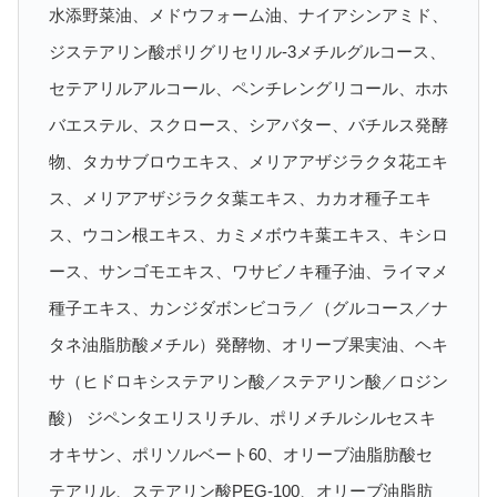
水添野菜油、メドウフォーム油、ナイアシンアミド、
ジステアリン酸ポリグリセリル-3メチルグルコース、
セテアリルアルコール、ペンチレングリコール、ホホ
バエステル、スクロース、シアバター、バチルス発酵
物、タカサブロウエキス、メリアアザジラクタ花エキ
ス、メリアアザジラクタ葉エキス、カカオ種子エキ
ス、ウコン根エキス、カミメボウキ葉エキス、キシロ
ース、サンゴモエキス、ワサビノキ種子油、ライマメ
種子エキス、カンジダボンビコラ／（グルコース／ナ
タネ油脂肪酸メチル）発酵物、オリーブ果実油、ヘキ
サ（ヒドロキシステアリン酸／ステアリン酸／ロジン
酸） ジペンタエリスリチル、ポリメチルシルセスキ
オキサン、ポリソルベート60、オリーブ油脂肪酸セ
テアリル、ステアリン酸PEG-100、オリーブ油脂肪