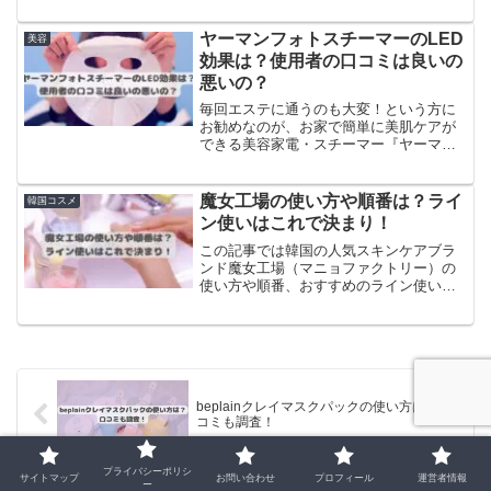
購入を考えている方や美顔器が気になっ
ついて気になりますよね？もちソープは
ている方は是非読んでみてくださいね。
泡立てて毎日の洗顔としても、そのまま
ヤーマンフォトスチーマーのLED
美容
洗い流し用のパックとしても使うことが
効果は？使用者の口コミは良いの
できます。そこで本記事では、アレンシ
悪いの？
ア洗顔のもちソープについて、詳しい使
い方や口コミを調査していきました。ぜ
毎回エステに通うのも大変！という方に
ひ本文もご覧ください。
お勧めなのが、お家で簡単に美肌ケアが
できる美容家電・スチーマー『ヤーマン
フォトスチーマー（YJSB1P）』です。
ヤーマンフォトスチーマー（YJSB1P)は
スチームだけでなくLEDが搭載されてお
魔女工場の使い方や順番は？ライ
韓国コスメ
り、”エステサロン並みのフェイシャルケ
ン使いはこれで決まり！
アがお家で出来る”と注目されています
♪LEDって何に効果的で、どんなものなん
この記事では韓国の人気スキンケアブラ
だろう？そもそも肌に良いの？悪いの？
ンド魔女工場（マニョファクトリー）の
値段も安くないし、簡単に手が出せな
使い方や順番、おすすめのライン使いに
い…と疑問を持たれる方も多いのではな
ついて調査いたしました！最近は様々な
いでしょうか。今回はヤーマンフォトス
スキンケアブランドがたくさんあり、使
チーマー（YJSB1P）のLED効果と実際
用する順番もブランドによって異なるこ
に使った方の良い口コミ、悪い口コミを
ともあるので、そこもしっかりとご説明
ご紹介していきたいと思います。
させていただきます！私も大好きなブラ
ンドで普段よく使用しているのでより皆
beplainクレイマスクパックの使い方は？口
様に詳しくお伝えできるともいます♪魔女
コミも調査！
工場の使い方や順番、ライン使いについ
て早速ご紹介致しますね。
プライバシーポリシ
サイトマップ
お問い合わせ
プロフィール
運営者情報
ー