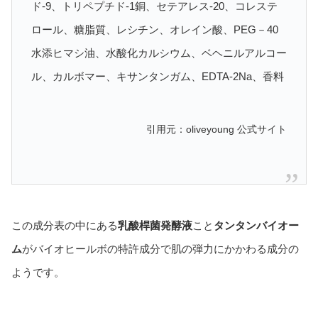
ド-9、トリペプチド-1銅、セテアレス-20、コレステ
ロール、糖脂質、レシチン、オレイン酸、PEG－40
水添ヒマシ油、水酸化カルシウム、ベヘニルアルコー
ル、カルボマー、キサンタンガム、EDTA-2Na、香料
引用元：oliveyoung 公式サイト
この成分表の中にある
乳酸桿菌発酵液
こと
タンタンバイオー
ム
がバイオヒールボの特許成分で肌の弾力にかかわる成分の
ようです。