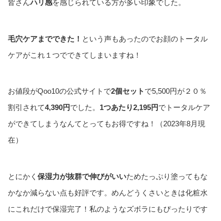
皆さん
ハリ感
を感じられている方が多い印象でした。
毛穴ケアまでできた！
という声もあったのでお顔のトータル
ケアがこれ１つでできてしまいますね！
お値段がQoo10の公式サイトで
2個セット
で5,500円が２０％
割引されて
4,390円
でした。
1つあたり2,195円
でトータルケア
ができてしまうなんてとってもお得ですね！（2023年8月現
在）
とにかく
保湿力が抜群で伸びがいい
ためたっぷり塗ってもな
かなか減らない点も好評です。めんどうくさいときは化粧水
にこれだけで保湿完了！私のようなズボラにもぴったりです