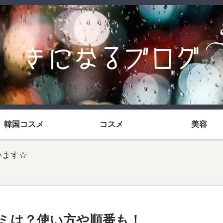
韓国コスメ
コスメ
美容
います☆
口コミは？使い方や順番も！