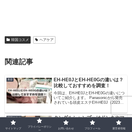
韓国コスメ
ヘアケア
関連記事
EH-HE0JとEH-HE0Gの違いは？
美容
比較しておすすめを調査！
今回は、EH-HE0JとEH-HE0Gの違いにつ
いてご紹介します。 Panasonicから発売
されている頭皮エステEH-HE0J（2023年
発売）とEH-HE0G（2021年発売）は、
「EH-HE0G」が旧商品、「EH-HE0J」が
新商品となっています。気になるのは新
クンダルシャンプーはドンキやマ
韓国コスメ
旧の違いですよね。一般的に旧製品が安
ツキヨに売ってる？どこで買える
くなっていますしそれで機能が違えば安
プライバシーポリシ
か調査！
サイトマップ
お問い合わせ
プロフィール
運営者情報
い方が良いし・・・と思いますが、自分
ー