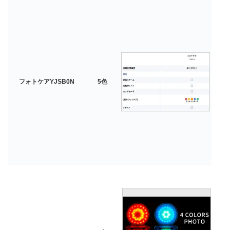
フォトケアYJSB0N
5色