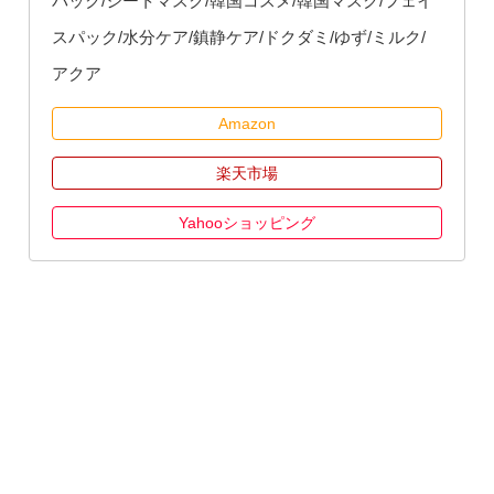
パック/シートマスク/韓国コスメ/韓国マスク/フェイ
スパック/水分ケア/鎮静ケア/ドクダミ/ゆず/ミルク/
アクア
Amazon
楽天市場
Yahooショッピング