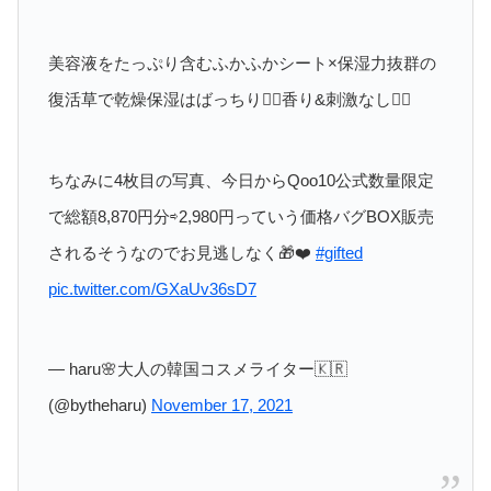
美容液をたっぷり含むふかふかシート×保湿力抜群の
復活草で乾燥保湿はばっちり🙆‍♀️香り&刺激なし🙆‍♀️
ちなみに4枚目の写真、今日からQoo10公式数量限定
で総額8,870円分⇨2,980円っていう価格バグBOX販売
されるそうなのでお見逃しなく🎁❤️
#gifted
pic.twitter.com/GXaUv36sD7
— haru🌸大人の韓国コスメライター🇰🇷
(@bytheharu)
November 17, 2021