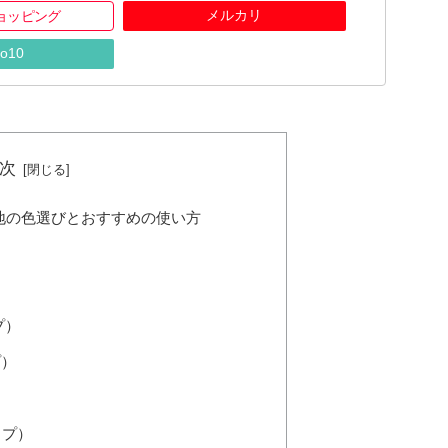
メルカリ
ショッピング
o10
次
下地の色選びとおすすめの使い方
プ）
プ）
）
イプ）